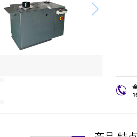
1
产品·特