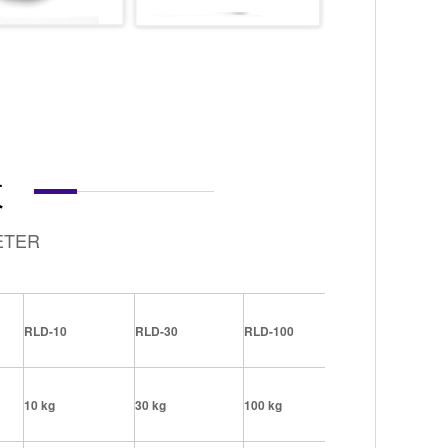
数
ETER
RLD-10
RLD-30
RLD-100
RLD-300
10 kg
30 kg
100 kg
300 kg