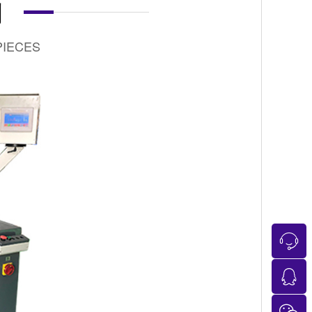
例
PIECES