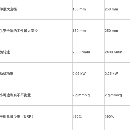
件最大直径
150 mm
250 mm
供安全罩的工件最大直径
150 mm
250 mm
衡转速
2500 r/min
2400 r/min
动机功率
0.09 kW
0.25 kW
小可达剩余不平衡量
2 g
·
mm/kg
2 g
·
mm/kg
平衡量减少率（
URR
）
≥
90%
≥
90%