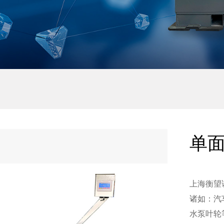
单面
上海衡望
诸如：汽
水泵叶轮