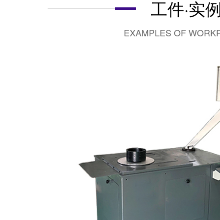
工件·实
EXAMPLES OF WORK